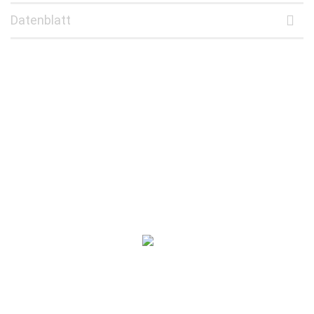
Datenblatt
Noch Fragen?
08026 928620
info@mb-systemtechnik.de
SCHNELLER VERSAND
ZAHLUNG AUF RECHNUNG
Zahlen Sie bequem per Rechnung oder Vorauskasse.
KOMPETENTE BERATUNG