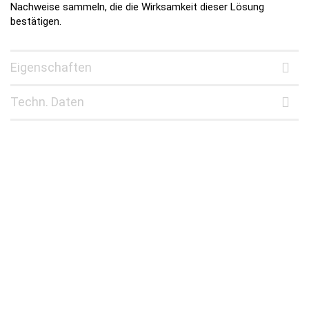
Nachweise sammeln, die die Wirksamkeit dieser Lösung
bestätigen.
Eigenschaften
Techn. Daten
Noch Fragen?
08026 928620
info@mb-systemtechnik.de
SCHNELLER VERSAND